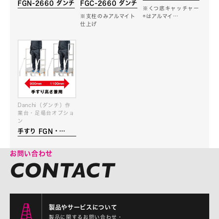
FGN-2660 ダンチ
FGC-2660 ダンチ
※くつ底キャッチャー
※支柱のみアルマイト
®はアルマイ…
仕上げ
Danchi（ダンチ）作
業台・足場台オプショ
ン
手すり FGN・
FGC・FGR
2660、SUSFG-
お問い合わせ
266
製品やサービスについて
製品に関するお問い合わせ・