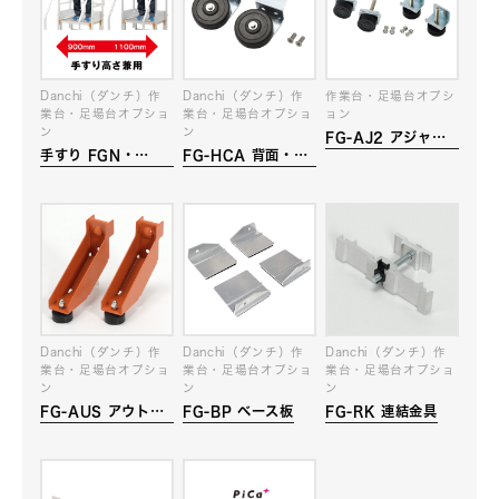
Danchi（ダンチ）作
Danchi（ダンチ）作
作業台・足場台オプシ
業台・足場台オプショ
業台・足場台オプショ
ョン
ン
ン
FG-AJ2 アジャス
手すり FGN・
FG-HCA 背面・側
ター
FGC・FGR
面キャスター
2660、SUSFG-
266
Danchi（ダンチ）作
Danchi（ダンチ）作
Danchi（ダンチ）作
業台・足場台オプショ
業台・足場台オプショ
業台・足場台オプショ
ン
ン
ン
FG-AUS アウトリ
FG-BP ベース板
FG-RK 連結金具
ガー