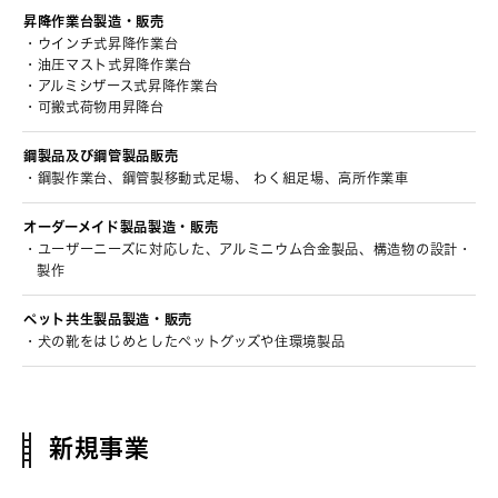
昇降作業台製造・販売
ウインチ式昇降作業台
油圧マスト式昇降作業台
アルミシザース式昇降作業台
可搬式荷物用昇降台
鋼製品及び鋼管製品販売
鋼製作業台、鋼管製移動式足場、 わく組足場、高所作業車
オーダーメイド製品
製造・販売
ユーザーニーズに対応した、アルミニウム合金製品、構造物の設計・
製作
ペット共生製品
製造・販売
犬の靴をはじめとしたペットグッズや住環境製品
新規事業