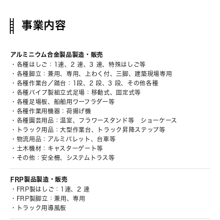
事業内容
アルミニウム合金製品
製造・販売
各種はしご：1連、2 連、3 連、特殊はしご等
各種脚立：兼用、専用、上わく付、三脚、建築現場専用
各種作業台／踏台：1段、2 段、3 段、その他各種
各種パイプ製組立式足場：移動式、固定式等
各種足場板、船舶用ワーフラダー等
各種作業用機器：荷揚げ機
各種園芸用品：温室、フラワースタンド等 ショーケース
トラック用品：大型作業台、トラック昇降ステップ等
物流用品：アルミパレット、台車等
土木機材：キャスターゲート等
その他：安全柵、システムトラス等
FRP製品製造・販売
FRP製はしご：1連、2 連
FRP製脚立：兼用、専用
トラック用導風板