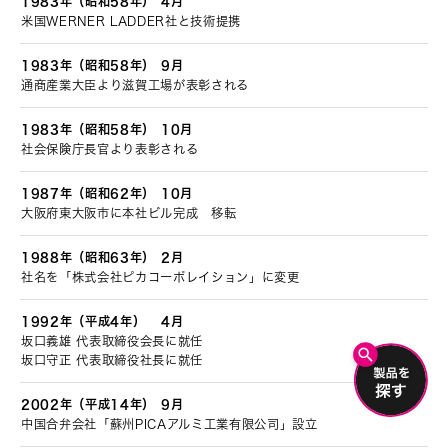
1983年（昭和58年）
4月
米国WERNER LADDER社と技術提携
1983年（昭和58年）
9月
通商産業大臣より滋賀工場が表彰される
1983年（昭和58年）
10月
社会保険庁長官より表彰される
1987年（昭和62年）
10月
大阪府東大阪市に本社ビル完成 移転
1988年（昭和63年）
2月
社名を「株式会社ピカコーポレイション」に変更
1992年（平成4年）
4月
坂口義雄 代表取締役会長に就任
坂口守正 代表取締役社長に就任
2002年（平成14年）
9月
中国合弁会社「蘇州PICAアルミ工業有限公司」設立