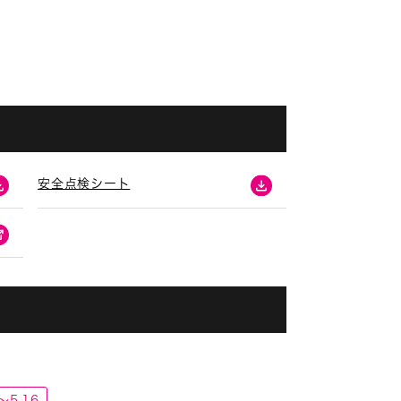
安全点検シート
～5.16