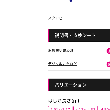
スタッピー
説明書・点検シート
取扱説明書.pdf
デジタルカタログ
バリエーション
はしご長さ(m)
2.91～3.27
4.17～4.53
4.80