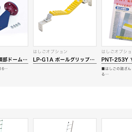
はしごオプション
はしごオプショ
用頂部ドームジ
LP-G1A ポールグリップ
PNT-253
(電柱支え）
プ
,16…
■はしごの踏ざん
る…