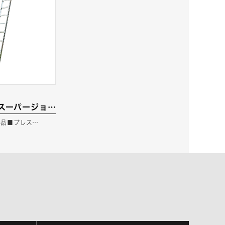
A スーパージョ
規格品■プレス…