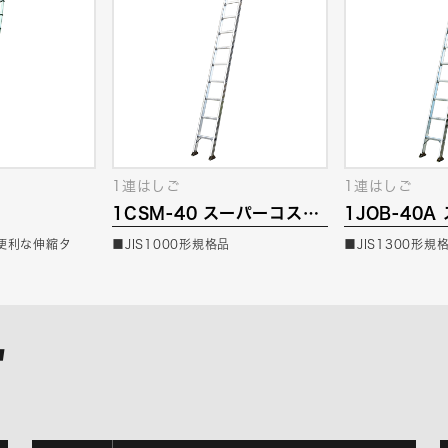
1連はしご
1連はしご
1CSM-40 スーパーコスモ
1JOB-40
ス
ブ
便利な伸縮タ
■JIS1000形規格品
■JIS1300形