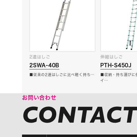
2連はしご
伸縮はしご
2SWA-40B
PTH-S450J
■従来の2連はしごに比べ軽く持ち…
■収納・持ち運びに
イ…
お問い合わせ