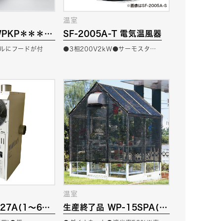
温室
PKP＊＊＊B
SF-2005A-T 電気温風器
ネル
ルにフードが付
●3相200V2kW●サーモスタ…
温室
527A(1〜6坪
生産終了品 WP-15SPA(日
機
よけパイプ)／15SNA(日よ