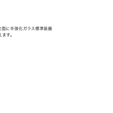
、
全面に半強化ガラス標準装備
えます。