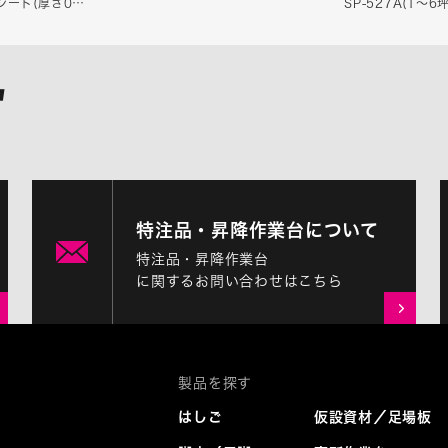
シート(厚さ0…
SP-527A(1〜
特注品・昇降作業台について
特注品・昇降作業台
に関するお問い合わせはこちら
はしご
仮設資材／足場板