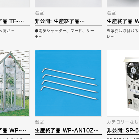
温室
温室
品 TF-
非公開: 生産終了品
生産終了品 W
B)
WPK20＊＊C 換気扇
換気扇取付パ
7×高さ…
●電気シャッター、フード、サー
※写真は取付パネ
モ…
い…
温室
カテゴリーなし
了品 WP-
生産終了品 WP-AN10ZA
非公開: SP-
15用) 保温カ
真置き用打込みアンカー
用) 石油暖房