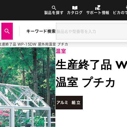
製品を探す
カタログ
サポート情報
ピカの
キーワード検索
生産終了品 WP-15DW 屋外用温室 プチカ
温室
生産終了品 W
温室 プチカ