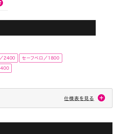
／2400
セーフベロ／1800
400
仕様表を見る