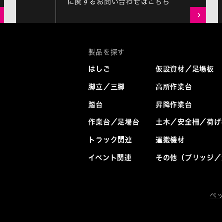
に関するお問い合わせはこちら
はしご
仮設資材／足場板
脚立／三脚
高所作業台
踏台
昇降作業台
作業台／足場台
土木／安全柵／荷げ
トラック関連
運搬機材
イベント関連
その他（ブリッジ／
ペ