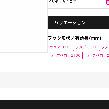
デジタルカタログ
バリエーション
フック形状／有効長(mm)
ツメ／1800
ツメ／2100
ツメ
セーフベロ／2100
セーフベロ／2