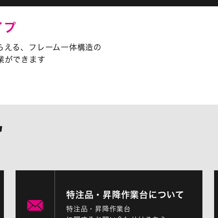
イプ
らえる、フレーム一体構造の
業ができます
特注品・昇降作業台について
特注品・昇降作業台