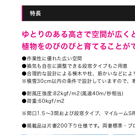
特長
ゆとりのある高さで空間が広く
植物をのびのびと育てることが
●作業性に優れた広い空間
●換気も自在に調整できる段窓タイプもご用意
●合理的な設計による棟木や柱、筋かいなどによ
※積雪30cm以内の条件で設計していますので、
●耐風圧強度:82kgf/m2(風速40m/秒相当)
●荷重:60kgf/m2
※間口1.5〜3間および段窓タイプ、マイルーム
●掲載品は片妻200下り仕様です。両妻標準・ブ