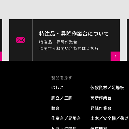
特注品・昇降作業台について
特注品・昇降作業台
に関するお問い合わせはこちら
はしご
仮設資材／足場板
脚立／三脚
高所作業台
踏台
昇降作業台
作業台／足場台
土木／安全柵／荷げ
トラック関連
運搬機材