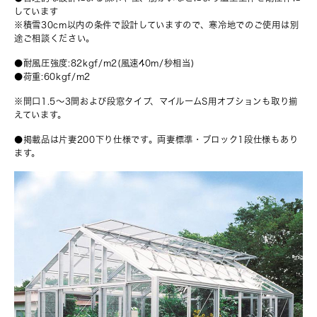
しています
※積雪30cm以内の条件で設計していますので、寒冷地でのご使用は別
途ご相談ください。
●耐風圧強度:82kgf/m2(風速40m/秒相当)
●荷重:60kgf/m2
※間口1.5〜3間および段窓タイプ、マイルームS用オプションも取り揃
えています。
●掲載品は片妻200下り仕様です。両妻標準・ブロック1段仕様もあり
ます。