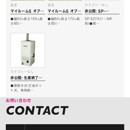
温室
温室
カテゴリーなし
マイルームS オプシ
マイルームS オプシ
非公開: SP-
ョン アルミ製ベンチ
ョン アルミ製ベンチ
527A(1〜6坪用)
●幅50×長さ165×高
●幅80×長さ170×高
SP-527A(1〜6坪
1705型
1708型
石油暖房機
さ85(…
さ85(…
用)●燃…
カテゴリーなし
非公開: 生産終了品
SP-1210A(7〜
●燃焼方式:灯油ポッ
10坪用) ポット式石
ト式、強制給…
油暖房機
お問い合わせ