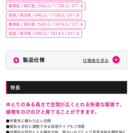
標準窓／両天窓／540.0／1729.0／371.9
段窓／両天窓／540.0／1729.0／371.9
標準窓／両天窓／540.0／1914.0／371.9
段窓／両天窓／540.0／1914.0／371.9
製品仕様
仕様表を見る
特長
ゆとりのある高さで空間が広くとれる快適な環境で、
植物をのびのびと育てることができます。
●作業性に優れた広い空間
●換気も自在に調整できる段窓タイプもご用意
●合理的な設計による棟木や柱、筋かいなどにより温室全体を剛性体に