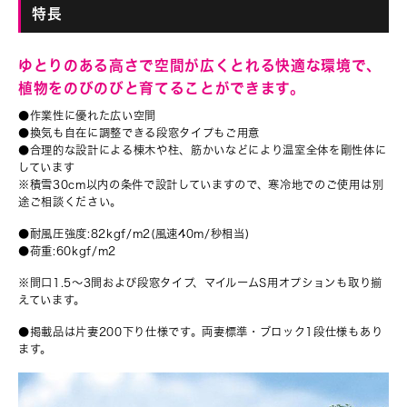
特長
ゆとりのある高さで空間が広くとれる快適な環境で、
植物をのびのびと育てることができます。
●作業性に優れた広い空間
●換気も自在に調整できる段窓タイプもご用意
●合理的な設計による棟木や柱、筋かいなどにより温室全体を剛性体に
しています
※積雪30cm以内の条件で設計していますので、寒冷地でのご使用は別
途ご相談ください。
●耐風圧強度:82kgf/m2(風速40m/秒相当)
●荷重:60kgf/m2
※間口1.5〜3間および段窓タイプ、マイルームS用オプションも取り揃
えています。
●掲載品は片妻200下り仕様です。両妻標準・ブロック1段仕様もあり
ます。