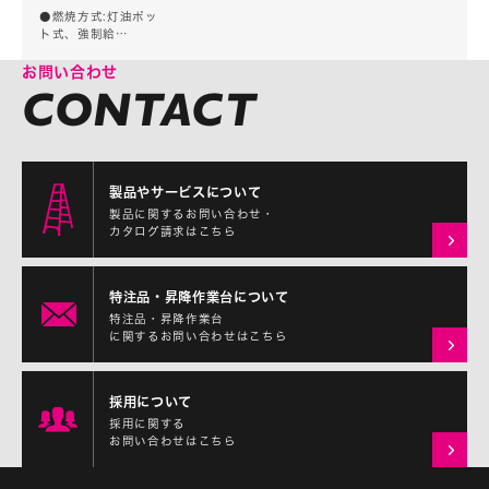
SP-1210A(7〜
●燃焼方式:灯油ポッ
10坪用) ポット式石
ト式、強制給…
油暖房機
お問い合わせ
製品やサービスについて
製品に関するお問い合わせ・
カタログ請求はこちら
特注品・昇降作業台について
特注品・昇降作業台
に関するお問い合わせはこちら
採用について
採用に関する
お問い合わせはこちら