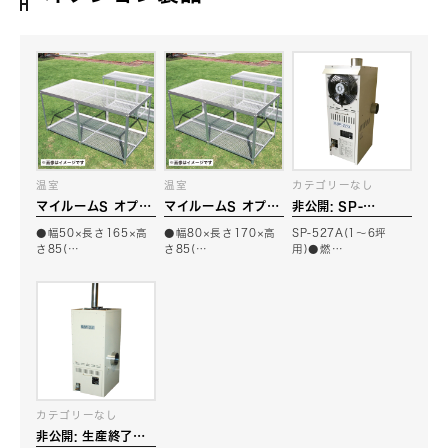
温室
温室
カテゴリーなし
マイルームS オプシ
マイルームS オプシ
非公開: SP-
ョン アルミ製ベンチ
ョン アルミ製ベンチ
527A(1〜6坪用)
●幅50×長さ165×高
●幅80×長さ170×高
SP-527A(1〜6坪
1705型
1708型
石油暖房機
さ85(…
さ85(…
用)●燃…
カテゴリーなし
非公開: 生産終了品