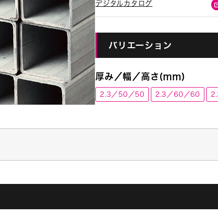
デジタルカタログ
バリエーション
厚み／幅／高さ(mm)
2.3／50／50
2.3／60／60
2