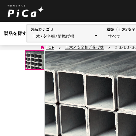
製品カテゴリ
種類（土木/安全
製品を探す
TOP
>
土木／安全柵／荷げ機
>
2.3×60×