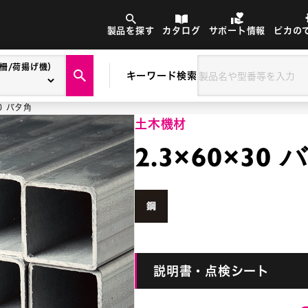
製品を探す
カタログ
サポート情報
ピカの
柵/荷揚げ機）
キーワード検索
30 バタ角
土木機材
2.3×60×30
説明書・点検シート