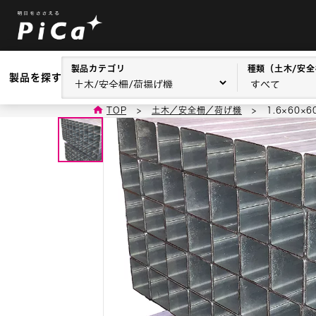
製品カテゴリ
種類（土木/安全
製品を探す
TOP
>
土木／安全柵／荷げ機
>
1.6×60×