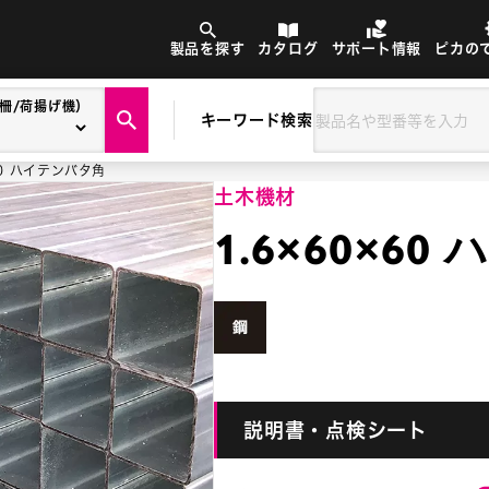
製品を探す
カタログ
サポート情報
ピカの
柵/荷揚げ機）
キーワード検索
60 ハイテンバタ角
土木機材
1.6×60×6
説明書・点検シート