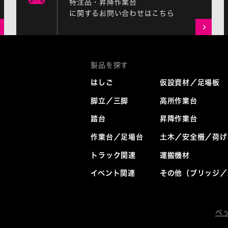
特注品・昇降作業台
に関するお問い合わせはこちら
はしご
仮設資材／足場板
脚立／三脚
高所作業台
踏台
昇降作業台
作業台／足場台
土木／安全柵／荷げ
トラック関連
運搬機材
イベント関連
その他（ブリッジ／
ペ