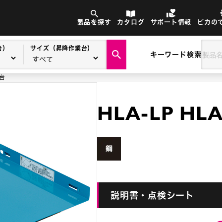
製品を探す
カタログ
サポート情報
ピカの
台）
サイズ（昇降作業台）
キーワード検索
物台
HLA-LP H
説明書・点検シート