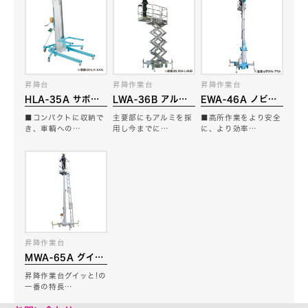
昇降台
昇降作業台
昇降作業台
HLA-35A サポー
LWA-36B アルシ
EWA-46A ノビッ
トリフトTASUKE
ザー
と！
■コンパクトに収納で
主要部にもアルミを採
■高所作業をより安全
き、車輌への…
用し今までに…
に、より効率…
昇降作業台
MWA-65A グイッ
と！
昇降作業台グイッと!の
一番の特長…