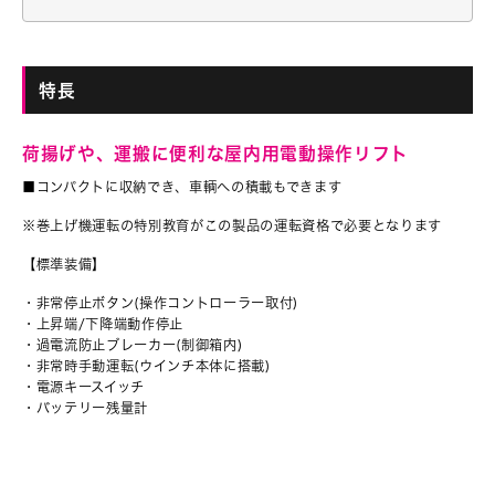
特長
荷揚げや、運搬に便利な屋内用電動操作リフト
■コンパクトに収納でき、車輌への積載もできます
※巻上げ機運転の特別教育がこの製品の運転資格で必要となります
【標準装備】
・非常停止ボタン(操作コントローラー取付)
・上昇端/下降端動作停止
・過電流防止ブレーカー(制御箱内)
・非常時手動運転(ウインチ本体に搭載)
・電源キースイッチ
・バッテリー残量計