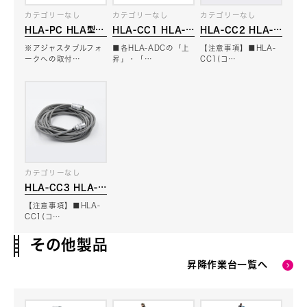
カテゴリーなし
カテゴリーなし
カテゴリーなし
HLA-PC HLA型用
HLA-CC1 HLA-
HLA-CC2 HLA-
パイプクレードル
ADC用集中コント
CC1用操作ケーブル
※アジャスタブルフォ
■各HLA-ADCの「上
【注意事項】■HLA-
ローラー
ークへの取付…
昇」・「…
CC1(コ…
カテゴリーなし
HLA-CC3 HLA-
CC1用延長ケーブル
【注意事項】■HLA-
CC1(コ…
その他製品
昇降作業台一覧へ