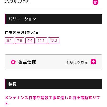
デジタルカタログ
バリエーション
作業床高さ(最大)ⅿ
6.1
7.5
9.0
11.1
12.3
製品仕様
仕様表を見る
特長
メンテナンス作業や建設工事に適した油圧電動式リフ
ト