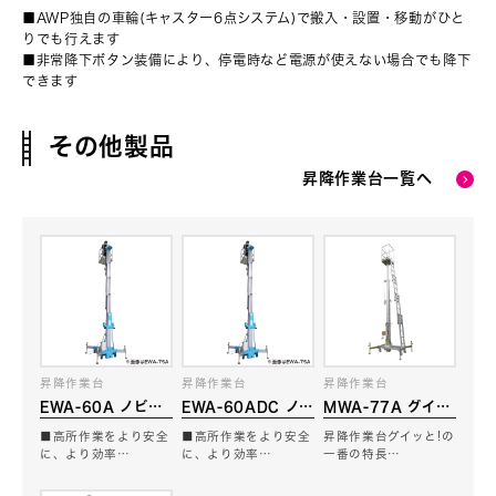
■AWP独自の車輪(キャスター6点システム)で搬入・設置・移動がひと
りでも行えます
■非常降下ボタン装備により、停電時など電源が使えない場合でも降下
できます
その他製品
昇降作業台一覧へ
昇降作業台
昇降作業台
昇降作業台
EWA-60A ノビッ
EWA-60ADC ノビ
MWA-77A グイッ
と！
ッと！
と！
■高所作業をより安全
■高所作業をより安全
昇降作業台グイッと!の
に、より効率…
に、より効率…
一番の特長…