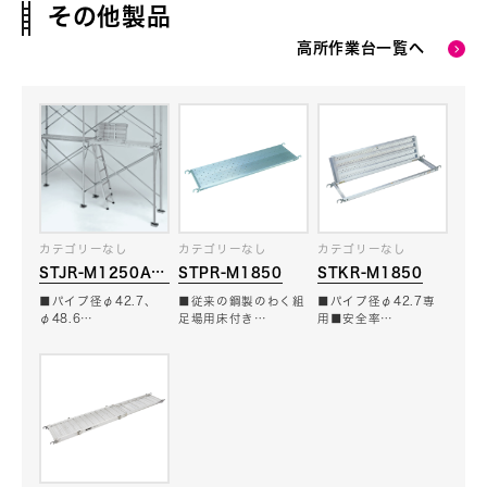
その他製品
高所作業台一覧へ
カテゴリーなし
カテゴリーなし
カテゴリーなし
STJR-M1250A
STPR-M1850
STKR-M1850
はしご付き床付き布
■パイプ径φ42.7、
■従来の鋼製のわく組
■パイプ径φ42.7専
わく
φ48.6…
足場用床付き…
用■安全率…