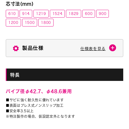
芯寸法(mm)
610
914
1219
1524
1829
600
900
1200
1500
1800
製品仕様
仕様表を見る
特長
パイプ径φ42.7、φ48.6兼用
■サビに強く耐久性に優れています
■表面はプレス式ノンスリップ加工
■安全率3.5以上
※特注製作の場合、仮設認定外となります