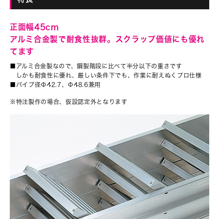
正面幅45cm
アルミ合金製で耐食性抜群。スクラップ価値にも優れ
てます
■アルミ合金製なので、鋼製階段に比べて半分以下の重さです
しかも耐食性に優れ、厳しい条件下でも、作業に耐えぬくプロ仕様
■パイプ径Φ42.7、Φ48.6兼用
※特注製作の場合、仮設認定外となります