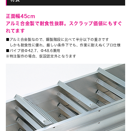
正面幅45cm
アルミ合金製で耐食性抜群。スクラップ価値にもすぐ
れてます
■アルミ合金製なので、鋼製階段に比べて半分以下の重さです
しかも耐食性に優れ、厳しい条件下でも、作業に耐えぬくプロ仕様
■パイプ径Φ42.7、Φ48.6兼用
※特注製作の場合、仮設認定外となります