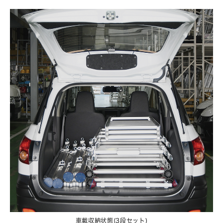
車載収納状態(3段セット)