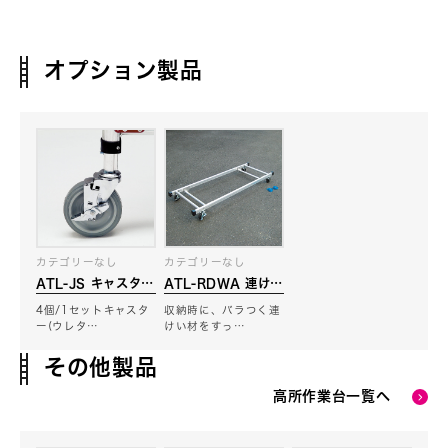
オプション製品
カテゴリーなし
カテゴリーなし
ATL-JS キャスター
ATL-RDWA 連けい
セット
材収納わく用台車
4個/1セットキャスタ
収納時に、バラつく連
ー(ウレタ…
けい材をすっ…
その他製品
高所作業台一覧へ