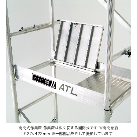
開閉式作業床 作業床は広く使える開閉式です ※開閉部約
527×422mm ※一部部品を外して撮影しています