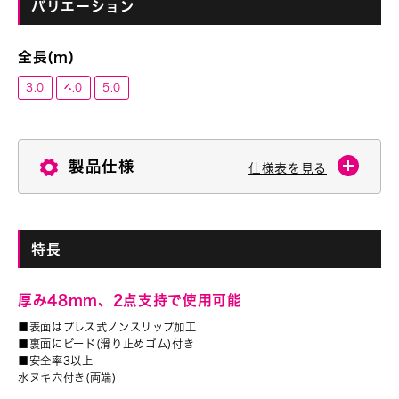
バリエーション
全長(m)
3.0
4.0
5.0
製品仕様
仕様表を見る
特長
厚み48mm、2点支持で使用可能
■表面はプレス式ノンスリップ加工
■裏面にビード(滑り止めゴム)付き
■安全率3以上
水ヌキ穴付き(両端)