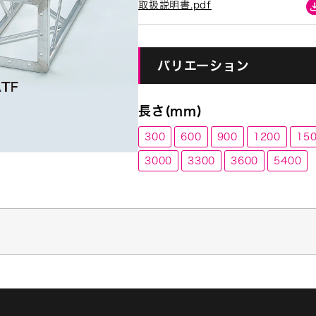
取扱説明書.pdf
バリエーション
長さ(ｍｍ)
300
600
900
1200
15
3000
3300
3600
5400