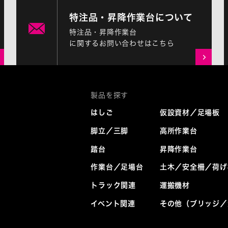
特注品・昇降作業台について
特注品・昇降作業台
に関するお問い合わせはこちら
はしご
仮設資材／足場板
脚立／三脚
高所作業台
踏台
昇降作業台
作業台／足場台
土木／安全柵／荷げ
トラック関連
運搬機材
イベント関連
その他（ブリッジ／