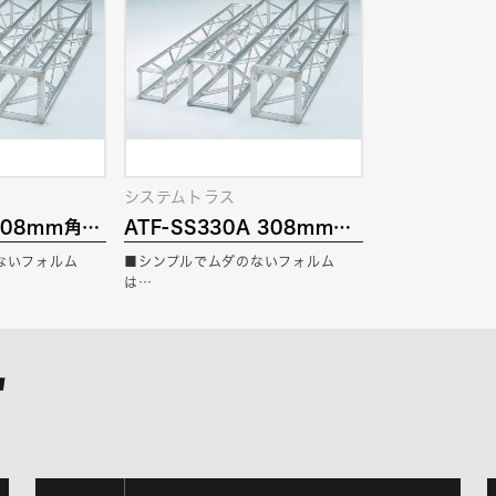
システムトラス
 308mm角ト
ATF-SS330A 308mm角
タイプ
トラス フランジ側面穴あり
ないフォルム
■シンプルでムダのないフォルム
タイプ
は…