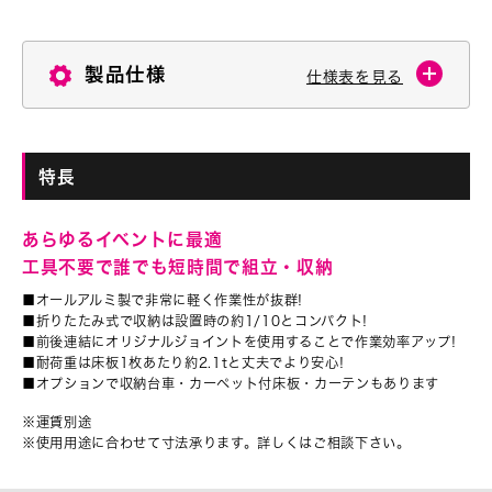
製品仕様
仕様表を見る
特長
あらゆるイベントに最適
工具不要で誰でも短時間で組立・収納
■オールアルミ製で非常に軽く作業性が抜群!
■折りたたみ式で収納は設置時の約1/10とコンパクト!
■前後連結にオリジナルジョイントを使用することで作業効率アップ!
■耐荷重は床板1枚あたり約2.1tと丈夫でより安心!
■オプションで収納台車・カーペット付床板・カーテンもあります
※運賃別途
※使用用途に合わせて寸法承ります。詳しくはご相談下さい。