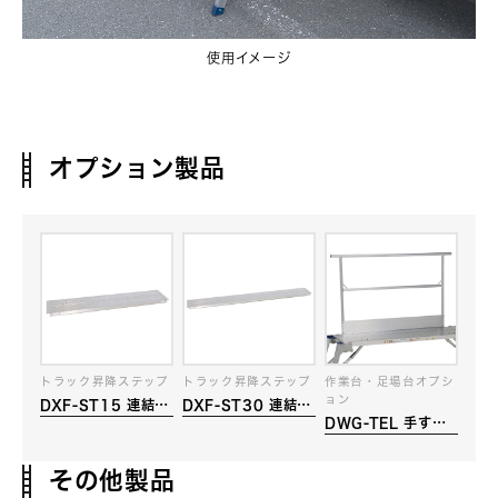
使用イメージ
オプション製品
トラック昇降ステップ
トラック昇降ステップ
作業台・足場台オプシ
ョン
DXF-ST15 連結足
DXF-ST30 連結足
DWG-TEL 手すり
場板
場板
わく(爪先板付き)
その他製品