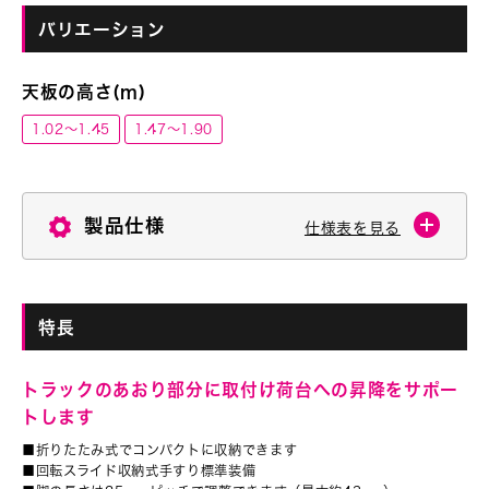
バリエーション
天板の高さ(ｍ)
1.02～1.45
1.47～1.90
製品仕様
仕様表を見る
特長
トラックのあおり部分に取付け荷台への昇降をサポー
トします
■折りたたみ式でコンパクトに収納できます
■回転スライド収納式手すり標準装備