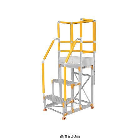
高さ900㎜