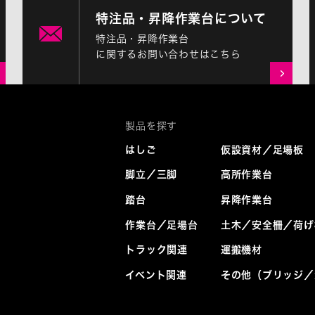
特注品・昇降作業台について
特注品・昇降作業台
に関するお問い合わせはこちら
はしご
仮設資材／足場板
脚立／三脚
高所作業台
踏台
昇降作業台
作業台／足場台
土木／安全柵／荷げ
トラック関連
運搬機材
イベント関連
その他（ブリッジ／