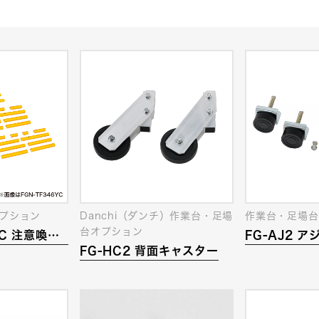
プション
Danchi（ダンチ）作業台・足場
作業台・足場台
台オプション
YC 注意喚起
FG-AJ2 
FG-HC2 背面キャスター
ット手すり