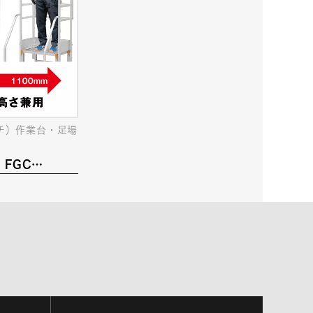
ンチ）作業台・足場
・FGC