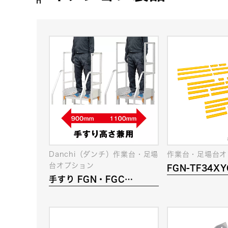
Danchi（ダンチ）作業台・足場
作業台・足場台オ
台オプション
FGN-TF34X
手すり FGN・FGC
カバー(フルセ
4X120
用)