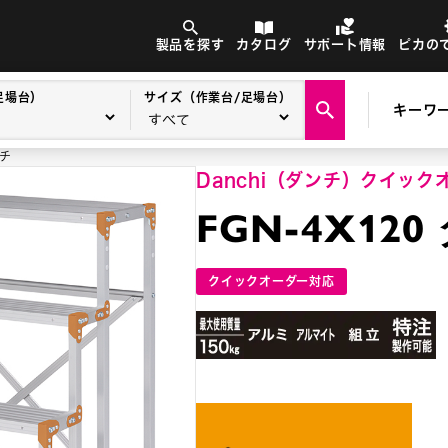
製品を探す
カタログ
サポート情報
ピカの
足場台）
サイズ（作業台/足場台）
キーワ
ンチ
Danchi（ダンチ）
クイック
FGN-4X120
クイックオーダー対応