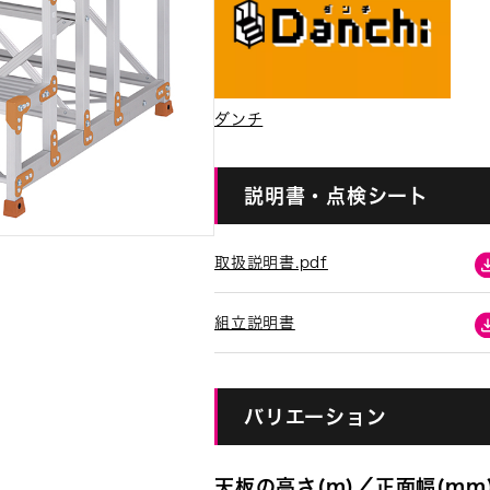
ダンチ
説明書・点検シート
取扱説明書.pdf
組立説明書
バリエーション
天板の高さ(m)／正面幅(mm