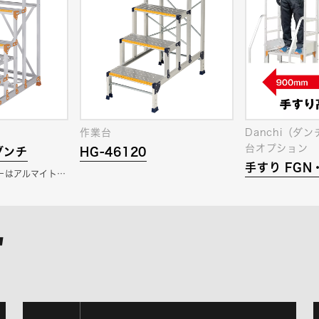
）
作業台
Danchi（ダ
台オプション
 ダンチ
HG-46120
手すり FGN
ーはアルマイト…
4X120