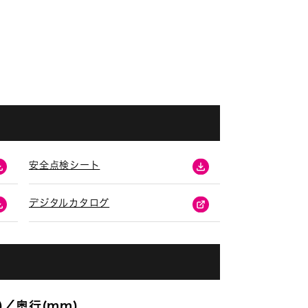
安全点検シート
デジタルカタログ
)／奥行(mm)