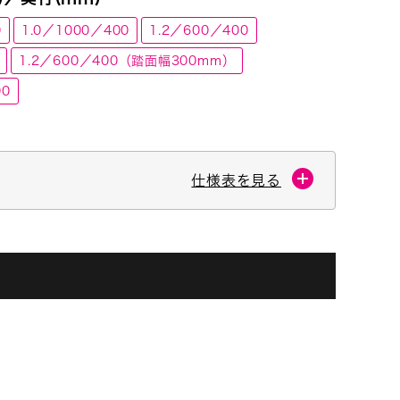
0
1.0／1000／400
1.2／600／400
1.2／600／400（踏面幅300mm）
00
仕様表を見る