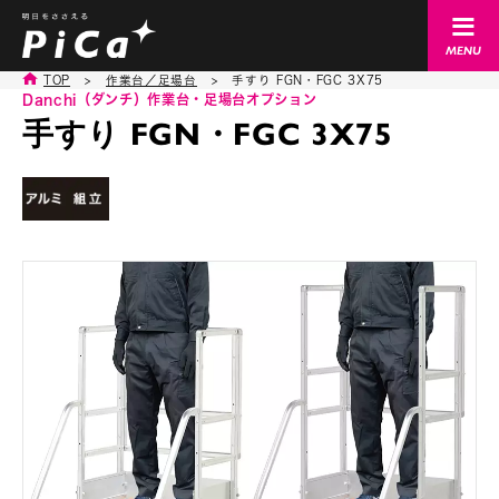
TOP
>
作業台／足場台
>
手すり FGN・FGC 3X75
Danchi（ダンチ）
作業台・足場台オプション
手すり FGN・FGC 3X75