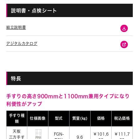
説明書・点検シート
組立説明書
デジタルカタログ
特長
手すりの高さ900mmと1100mm兼用タイプになり
利便性がアップ
手すり種
仕様画像
型式
質量(㎏)
価格
税込価格
類
天板
FGN-
￥101,6
￥111,7
三方手す
9.6