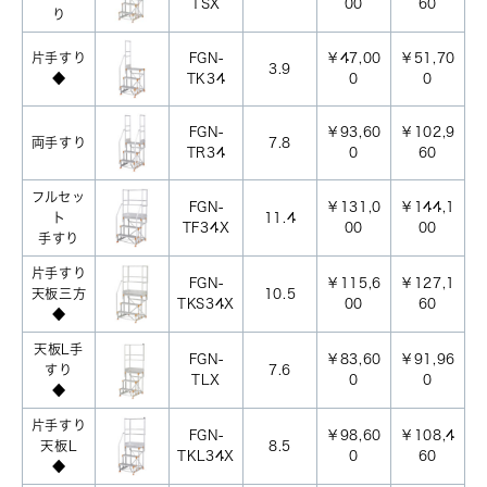
TSX
00
60
り
片手すり
FGN-
￥47,00
￥51,70
3.9
◆
TK34
0
0
FGN-
￥93,60
￥102,9
両手すり
7.8
TR34
0
60
フルセッ
FGN-
￥131,0
￥144,1
ト
11.4
TF34X
00
00
手すり
片手すり
FGN-
￥115,6
￥127,1
天板三方
10.5
TKS34X
00
60
◆
天板L手
FGN-
￥83,60
￥91,96
すり
7.6
TLX
0
0
◆
片手すり
FGN-
￥98,60
￥108,4
天板L
8.5
TKL34X
0
60
◆