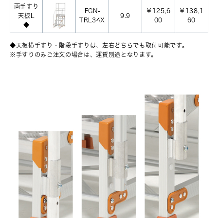
両手すり
FGN-
￥125,6
￥138,1
天板L
9.9
TRL34X
00
60
◆
◆天板横手すり・階段手すりは、左右どちらでも取付可能です。
※手すりのみご注文の場合は、運賃別途となります。