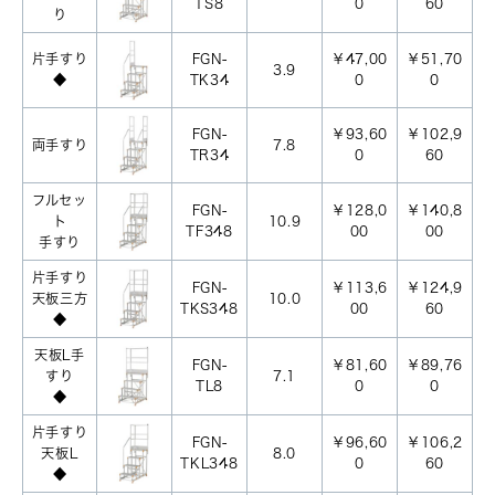
TS8
0
60
り
片手すり
FGN-
￥47,00
￥51,70
3.9
◆
TK34
0
0
FGN-
￥93,60
￥102,9
両手すり
7.8
TR34
0
60
フルセッ
FGN-
￥128,0
￥140,8
ト
10.9
TF348
00
00
手すり
片手すり
FGN-
￥113,6
￥124,9
天板三方
10.0
TKS348
00
60
◆
天板L手
FGN-
￥81,60
￥89,76
すり
7.1
TL8
0
0
◆
片手すり
FGN-
￥96,60
￥106,2
天板L
8.0
TKL348
0
60
◆