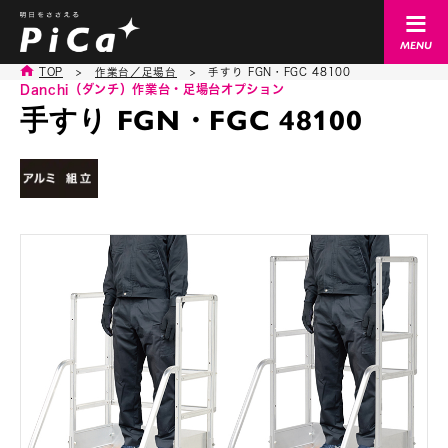
TOP
>
作業台／足場台
>
手すり FGN・FGC 48100
Danchi（ダンチ）
作業台・足場台オプション
手すり FGN・FGC 48100