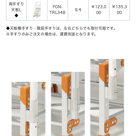
両手すり
FGN-
￥123,0
￥135,3
天板L
9.4
TRL348
00
00
◆
◆天板横手すり・階段手すりは、左右どちらでも取付可能です。
※手すりのみご注文の場合は、運賃別途となります。