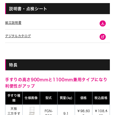
説明書・点検シート
組立説明書
デジタルカタログ
特長
手すりの高さ900mmと1100mm兼用タイプになり
利便性がアップ
手すり種
仕様画像
型式
質量(㎏)
価格
税込価格
類
天板
FGN-
￥98,60
￥108,4
三方手す
9.1