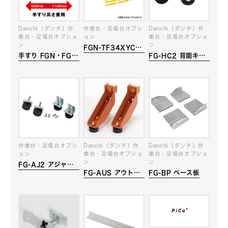
Danchi（ダンチ）作
作業台・足場台オプシ
Danchi（ダンチ）作
業台・足場台オプショ
ョン
業台・足場台オプショ
ン
ン
FGN-TF34XYC
手すり FGN・FGC
FG-HC2 背面キャ
注意喚起カバー(フル
4X120
スター
セット手すり用)
作業台・足場台オプシ
Danchi（ダンチ）作
Danchi（ダンチ）作
ョン
業台・足場台オプショ
業台・足場台オプショ
ン
ン
FG-AJ2 アジャス
FG-AUS アウトリ
FG-BP ベース板
ター
ガー