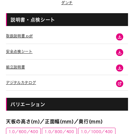
ダンチ
説明書・点検シート
取扱説明書.pdf
安全点検シート
組立説明書
デジタルカタログ
バリエーション
天板の高さ(m)／正面幅(mm)／奥行(mm)
1.0／600／400
1.0／800／400
1.0／1000／400