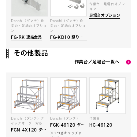
作業台・足場台オプシ
ョン
足場台オプション
Danchi（ダンチ）作
Danchi（ダンチ）作
業台・足場台オプショ
業台・足場台オプショ
ン
ン
FG-RK 連結金具
FG-KD10 蹴り止
め
その他製品
作業台／足場台一覧へ
Danchi（ダンチ）ク
Danchi（ダンチ）
作業台
イックオーダー対応
FGK-46120 ダン
HG-46120
FGN-4X120 ダン
チ
※くつ底キャッチャー
チ