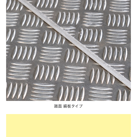
踏面 縞板タイプ