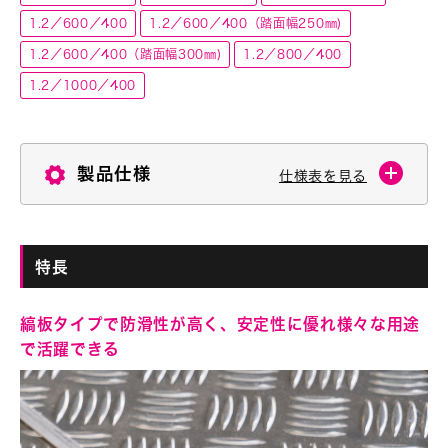
1.2／600／400
1.2／600／400（踏面幅250㎜)
1.2／600／400（踏面幅300㎜)
1.2／800／400
1.2／1000／400
製品仕様
仕様表を見る
特長
縞板タイプで防滑性が高く、安定性に優れ様々な用途
で活躍できる