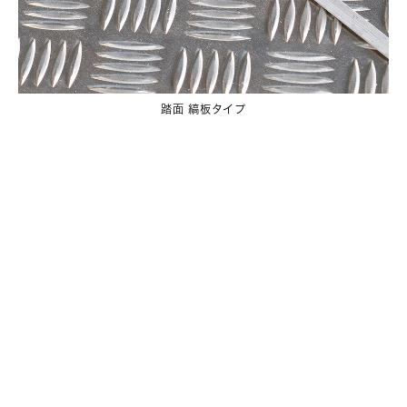
踏面 縞板タイプ