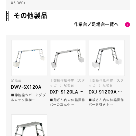
¥5,060）…
その他製品
作業台／足場台一覧へ
足場台
上部操作脚伸縮（スタ
上部操作脚伸縮（スタ
ッピー）足場台
ッピー）足場台
DWV-SX120A
DXP-S120LA ス
DXJ-91209A ス
■伸縮操作バーにダブ
タッピー
タッピー
ルロック機構…
■踏ざん内の伸縮操作
■横さん内の伸縮操作
バーの真ん中…
バーを引き上…