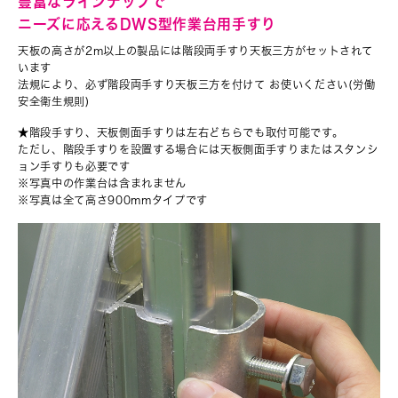
豊富なラインナップで
ニーズに応えるDWS型作業台用手すり
天板の高さが2m以上の製品には階段両手すり天板三方がセットされて
います
法規により、必ず階段両手すり天板三方を付けて お使いください(労働
安全衛生規則)
★階段手すり、天板側面手すりは左右どちらでも取付可能です。
ただし、階段手すりを設置する場合には天板側面手すりまたはスタンシ
ョン手すりも必要です
※写真中の作業台は含まれません
※写真は全て高さ900mmタイプです