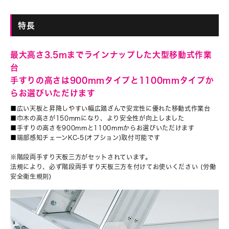
特長
最大高さ3.5mまでラインナップした大型移動式作業
台
手すりの高さは900mmタイプと1100mmタイプか
らお選びいただけます
■広い天板と昇降しやすい幅広踏ざんで安定性に優れた移動式作業台
■巾木の高さが150mmになり、より安全性が向上しました
■手すりの高さを900mmと1100mmからお選びいただけます
■端部感知チェーンKC-5(オプション)取付可能です
※階段両手すり天板三方がセットされています。
法規
により、必ず階段両手すり天板三方を付けてお使いください (
労働
安全衛生規則)