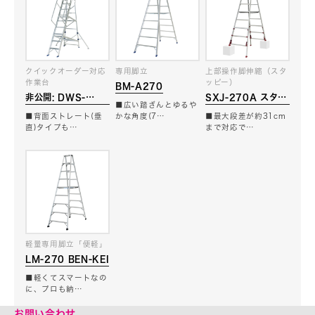
クイックオーダー対応
専用脚立
上部操作脚伸縮（スタ
作業台
ッピー）
BM-A270
非公開: DWS-
SXJ-270A スタッ
■広い踏ざんとゆるや
270B
ピー
■背面ストレート(垂
かな角度(7…
■最大段差が約31cm
直)タイプも…
まで対応で…
軽量専用脚立「便軽」
LM-270 BEN-KEI
■軽くてスマートなの
に、プロも納…
お問い合わせ