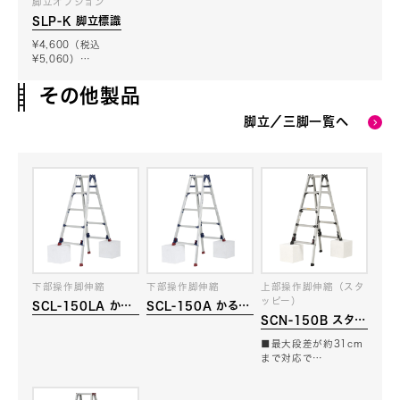
脚立オプション
SLP-K 脚立標識
¥4,600（税込
¥5,060）…
その他製品
脚立／三脚一覧へ
下部操作脚伸縮
下部操作脚伸縮
上部操作脚伸縮（スタ
ッピー）
SCL-150LA かる
SCL-150A かるノ
SCN-150B スタッ
ノビ
ビ
ピー
■最大段差が約31cm
まで対応で…