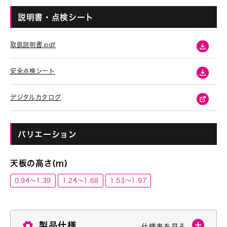
説明書・点検シート
取扱説明書.pdf
安全点検シート
デジタルカタログ
バリエーション
天板の高さ(m)
0.94～1.39
1.24～1.68
1.53～1.97
製品仕様
仕様表を見る