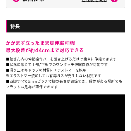
特長
かがまず立ったまま脚伸縮可能!
最大段差が約44cmまで対応できる
■踏ざん内の伸縮操作バーを引き上げるだけで簡単に伸縮できます
■状況に応じて上部/下部でのワンタッチ伸縮操作が可能です
■滑り止めキャップの材質に
エラストマーを採用
※エラストマー焼却しても有毒ガスが発生しない材質です
■四脚すべて6mmピッチで脚の長さが調節でき、段差がある場所でも
フラットな足場が確保できます