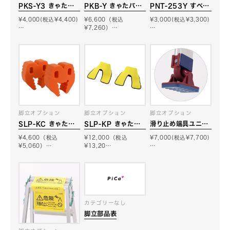
PKS-Y3 きゃたシ
PKB-Y きゃたバッ
PNT-253Y すべり
ュー（脚立用脚カバ
グ(脚立用小物バッ
止めテープ
¥4,000(税込¥4,400)
¥6,600（税込
¥3,000(税込¥3,300)
ー）
グ)
…
¥7,260）…
…
脚立オプション
脚立オプション
脚立オプション
SLP-KC きゃたク
SLP-KP きゃたパ
滑り止め端具ユニッ
ション
ッド（脚立用緩衝
ト(自在脚・角形タイ
¥4,600（税込
¥12,000（税込
¥7,000(税込¥7,700)
材）
プ) SCMJ-PS2
¥5,060）…
¥13,20…
…
カテゴリーなし
脚立部品表