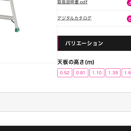
取扱説明書.pdf
デジタルカタログ
バリエーション
天板の高さ(m)
0.52
0.81
1.10
1.39
1.