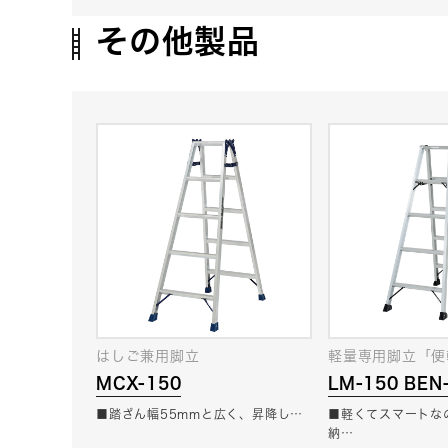
その他製品
はしご兼用脚立
軽量専用脚立「便
MCX-150
LM-150 BEN
■踏ざん幅55mmと広く、昇降し…
■軽くてスマートな
納…