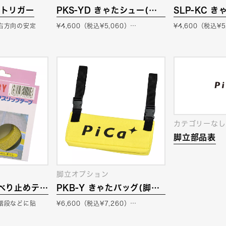
アウトリガー
PKS-YD きゃたシュー(脚
SLP-KC 
立用脚カバー)
右方向の安定
¥4,600（税込¥5,060）…
¥4,600（税込¥5
カテゴリーなし
脚立部品表
脚立オプション
 すべり止めテー
PKB-Y きゃたバッグ(脚立
用小物バッグ)
階段などに貼
¥6,600（税込¥7,260）…