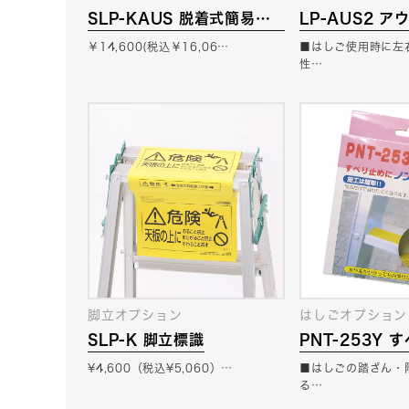
SLP-KAUS 脱着式簡易ア
LP-AUS2 
ウトリガー（脚立用）
￥14,600(税込￥16,06…
■はしご使用時に左
性…
脚立オプション
はしごオプション
SLP-K 脚立標識
PNT-253Y
プ
¥4,600（税込¥5,060）…
■はしごの踏ざん・
る…