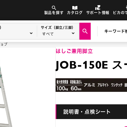
製品を探す
カタログ
サポート情報
ピカの
）
サイズ（脚立/三脚）
キーワード
ジョブ
はしご兼用脚立
JOB-150E
説明書・点検シート