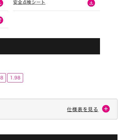
安全点検シート
68
1.98
仕様表を見る