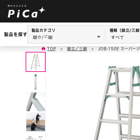
製品カテゴリ
種類（脚立/三脚
製品を探す
TOP
>
脚立／三脚
>
JOB-150E スーパー