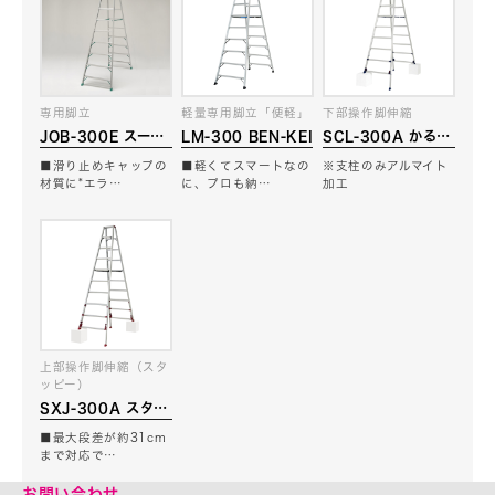
専用脚立
軽量専用脚立「便軽」
下部操作脚伸縮
JOB-300E スーパ
LM-300 BEN-KEI
SCL-300A かるノ
ージョブ
ビ
■滑り止めキャップの
■軽くてスマートなの
※支柱のみアルマイト
材質に*エラ…
に、プロも納…
加工
上部操作脚伸縮（スタ
ッピー）
SXJ-300A スタッ
ピー
■最大段差が約31cm
まで対応で…
お問い合わせ