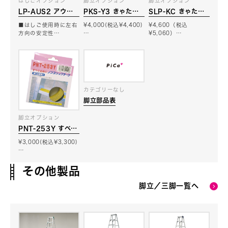
はしごオプション
脚立オプション
脚立オプション
LP-AUS2 アウト
PKS-Y3 きゃたシ
SLP-KC きゃたク
リガー
ュー（脚立用脚カバ
ション
■はしご使用時に左右
¥4,000(税込¥4,400)
¥4,600（税込
ー）
方向の安定性…
…
¥5,060）…
カテゴリーなし
脚立部品表
脚立オプション
PNT-253Y すべり
止めテープ
¥3,000(税込¥3,300)
…
その他製品
脚立／三脚一覧へ