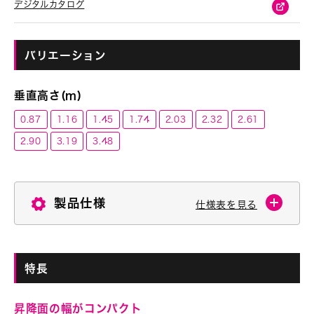
デジタルカタログ
バリエーション
垂直高さ(m)
0.87
1.16
1.45
1.74
2.03
2.32
2.61
2.90
3.19
3.48
製品仕様
仕様表を見る
特長
昇降面の幅がコンパクト