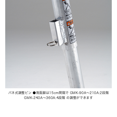
バネ式調整ピン ●背面脚は15cm間隔で GMK-90A〜210A:2段階
GMK-240A〜360A:4段階 の調整ができます