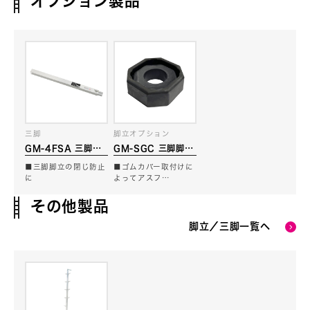
オプション製品
三脚
脚立オプション
GM-4FSA 三脚脚
GM-SGC 三脚脚立
立用たたまれ止め
用 滑り止めゴムカバ
■三脚脚立の閉じ防止
■ゴムカバー取付けに
ー
に
よってアスフ…
その他製品
脚立／三脚一覧へ