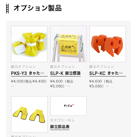
オプション製品
脚立オプション
脚立オプション
脚立オプション
PKS-Y3 きゃたシ
SLP-K 脚立標識
SLP-KC きゃたク
ュー（脚立用脚カバ
ション
¥4,000(税込¥4,400)
¥4,600（税込
¥4,600（税込
ー）
…
¥5,060）…
¥5,060）…
カテゴリーなし
脚立部品表