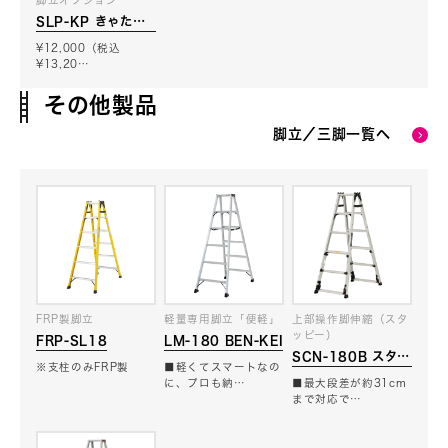
脚立オプション
SLP-KP きゃたパ
ッド（脚立用緩衝
¥12,000（税込
材）
¥13,20…
その他製品
脚立／三脚一覧へ
FRP製脚立
軽量専用脚立「便軽」
上部操作脚伸縮（スタ
ッピー）
FRP-SL18
LM-180 BEN-KEI
SCN-180B スタッ
※支柱のみFRP製
■軽くてスマートなの
ピー
に、プロも納…
■最大段差が約31cm
まで対応で…