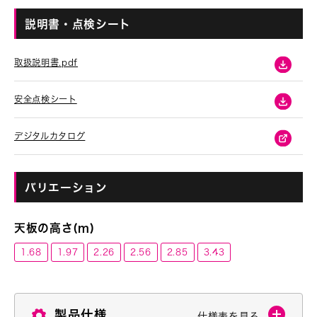
説明書・点検シート
取扱説明書.pdf
安全点検シート
デジタルカタログ
バリエーション
天板の高さ(m)
1.68
1.97
2.26
2.56
2.85
3.43
製品仕様
仕様表を見る