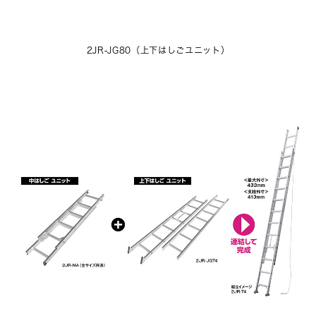
2JR-JG80（上下はしごユニット）