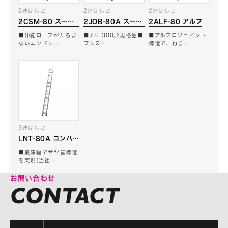
2連はしご
2連はしご
2連はしご
2CSM-80 スーパ
2JOB-80A スーパ
2ALF-80 アルフ
ーコスモス
ージョブ
■伸縮ロープがたるま
■JIS1300形規格品■
■アルフロジョイント
ないエンドレ…
プレス…
構造で、ねじ…
3連はしご
LNT-80A コンパク
ト3
■最薄幅でサヤ管構造
を実現(当社…
お問い合わせ