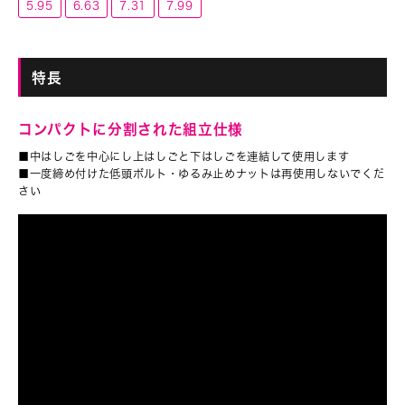
5.95
6.63
7.31
7.99
特長
コンパクトに分割された組立仕様
■中はしごを中心にし上はしごと下はしごを連結して使用します
■一度締め付けた低頭ボルト・ゆるみ止めナットは再使用しないでくだ
さい