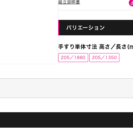
組立説明書
バリエーション
手すり単体寸法 高さ／長さ(m
205／1860
205／1350