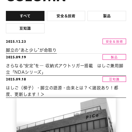
すべて
安全＆技術
製品
豆知識
2025.12.23
安全＆技術
脚立の“あと少し”が命取り
2025.09.19
製品
さらなる“安定”を― 収納式アウトリガー搭載 はしご兼用脚
立「NDAシリーズ」
2025.09.18
豆知識
はしご（梯子）・脚立の語源・由来とは？＜諸説あり！都
度、更新します！＞