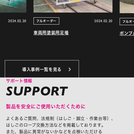
2024.02.20
2024.02.20
フルオーダー
フルオーダ
車両用塗装用足場
ポンプ点検
導入事例一覧を見る
サポート情報
製品を安全にご使用いただくために
よくあるご質問、法規制（はしご・脚立・作業台等）、
はしごのロープ交換方法などを掲載しております。
また、製品に異常がないかなどを点検いただける