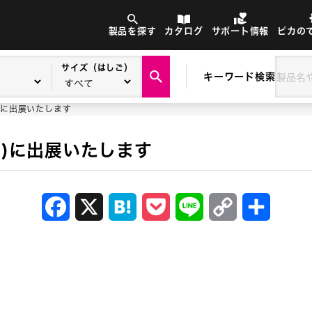
製品を探す
カタログ
サポート情報
ピカの
サイズ（はしご）
キーワード検索
)に出展いたします
京)に出展いたします
Facebook
X
Hatena
Pocket
Line
Copy
共
Link
有