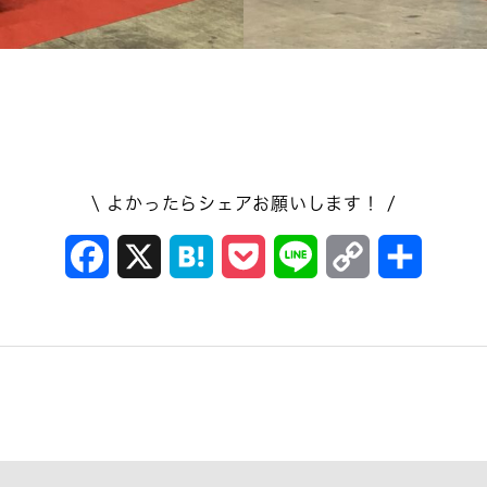
ース 機電
ス
\ よかったらシェアお願いします！ /
Facebook
X
Hatena
Pocket
Line
Copy
共
Link
有