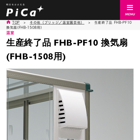
TOP
>
その他（ブリッジ／温室園芸他）
>
生産終了品 FHB-PF10
換気扇(FHB-1508用)
温室
生産終了品 FHB-PF10 換気扇
(FHB-1508用)