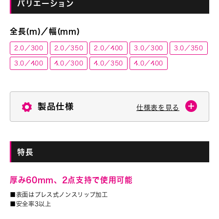
バリエーション
全長(m)／幅(mm)
2.0／300
2.0／350
2.0／400
3.0／300
3.0／350
3.0／400
4.0／300
4.0／350
4.0／400
製品仕様
仕様表を見る
特長
厚み60mm、2点支持で使用可能
■表面はプレス式ノンスリップ加工
■安全率3以上