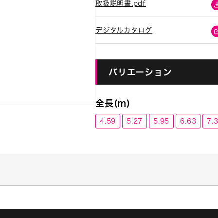
取扱説明書.pdf
デジタルカタログ
バリエーション
全長(m)
4.59
5.27
5.95
6.63
7.