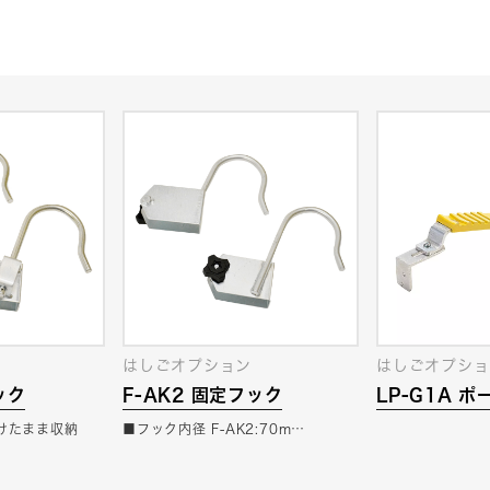
はしごオプション
はしごオプショ
ック
F-AK2 固定フック
LP-G1A 
(電柱支え）
けたまま収納
■フック内径 F-AK2:70m…