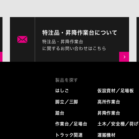
特注品・昇降作業台について
特注品・昇降作業台
に関するお問い合わせはこちら
はしご
仮設資材／足場板
脚立／三脚
高所作業台
踏台
昇降作業台
作業台／足場台
土木／安全柵／荷げ
トラック関連
運搬機材