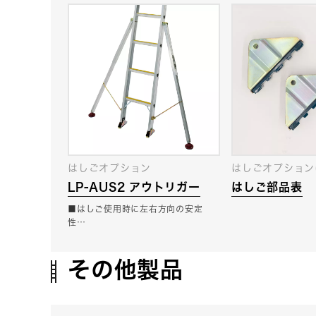
はしごオプション
はしごオプション
LP-AUS2 アウトリガー
はしご部品表
■はしご使用時に左右方向の安定
性…
その他製品