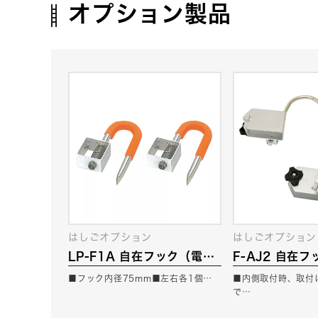
オプション製品
はしごオプション
はしごオプション
LP-F1A 自在フック（電工
F-AJ2 自在フ
用）
■フック内径75mm■左右各1個…
■内側取付時、取付
で…