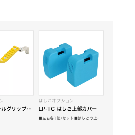
ン
はしごオプション
ポールグリップ
LP-TC はしご上部カバー
■左右各1個/セット■はしごの上…