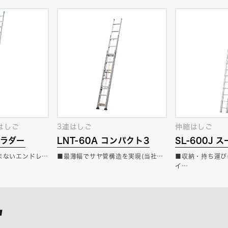
はしご
3連はしご
伸縮はしご
ルラダー
LNT-60A コンパクト3
SL-600J
まないエンドレ…
■最薄幅でサヤ管構造を実現(当社…
■収納・持ち運び
イ…