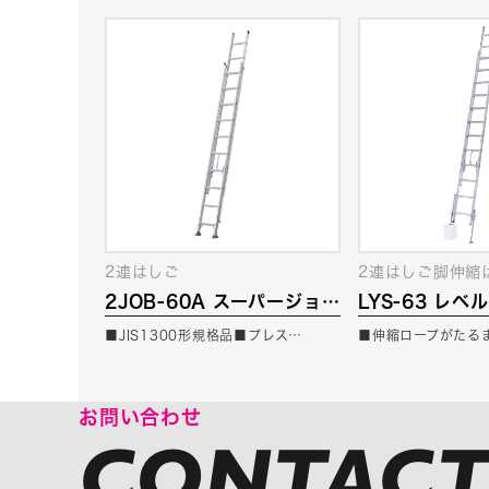
2連はしご
2連はしご脚伸縮
2JOB-60A スーパージョ
LYS-63 レベ
ブ
■JIS1300形規格品■プレス…
■伸縮ロープがたる
お問い合わせ