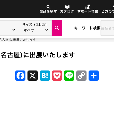
製品を探す
カタログ
サポート情報
ピカの
サイズ（はしご）
キーワード検索
(名古屋)に出展いたします
(名古屋)に出展いたします
Facebook
X
Hatena
Pocket
Line
Copy
共
Link
有